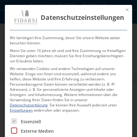
Zum
Kontakt: 04149 / 93 35 533
|
info@fidarsi.de
Inhalt
Mit die
Datenschutzeinstellungen
springen
News
Kunden Log-In
Wir benötigen Ihre Zustimmung, bevor Sie unsere Website weiter
besuchen können.
Wenn Sie unter 16 Jahre alt sind und Ihre Zustimmung zu freiwilligen
Diensten geben möchten, müssen Sie Ihre Erziehungsberechtigten
um Erlaubnis bitten.
Wir verwenden Cookies und andere Technologien auf unserer
Website. Einige von ihnen sind essenziell, während andere uns
Depot Empfehlung Januar 2017
helfen, diese Website und Ihre Erfahrung zu verbessern.
Personenbezogene Daten können verarbeitet werden (z. B. IP-
Adressen), z. B. für personalisierte Anzeigen und Inhalte oder
Anzeigen- und Inhaltsmessung.
Weitere Informationen über die
Zurück
Vor
Verwendung Ihrer Daten finden Sie in unserer
Datenschutzerklärung
.
Sie können Ihre Auswahl jederzeit unter
Einstellungen
widerrufen oder anpassen.
Es folgt eine Liste der Service-Gruppen, für die eine Einwill
Essenziell
Depot Empfehlung Januar 2017
FIDARSI empfiehlt aktuell folgende
Externe Medien