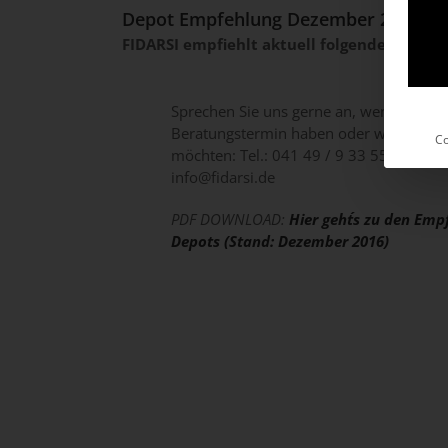
Depot Empfehlung Dezember 2016
FIDARSI empfiehlt aktuell folgende Geldan
Sprechen Sie uns gerne an, wenn Sie In
Beratungstermin haben oder weitere In
Co
möchten: Tel.: 041 49 / 9 33 55 33 oder
info@fidarsi.de
PDF DOWNLOAD:
Hier geht´s zu den Em
Depots (Stand: Dezember 2016)