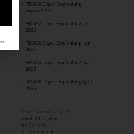
FIDARSI Depot Empfehlung
August 2026
FIDARSI Depot Empfehlung Juli
2026
um
FIDARSI Depot Empfehlung Juni
2026
FIDARSI Depot Empfehlung Mai
2026
FIDARSI Depot Empfehlung April
2026
Fidarsi GmbH u. Co. KG
Reinhold Engelke
Im Dorfe 5a
21726 Hagenah