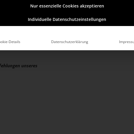
Nur essenzielle Cookies akzeptieren
lage. (Stand: Dezember 2016)
Individuelle Datenschutzeinstellungen
teresse an einem
formationen erhalten
okie-Details
Datenschutzerklärung
Impress
 per E-Mail
pfehlungen unseres