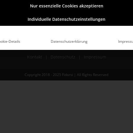
hał ist mit vollem Elan gestartet und wir freuen uns auf eine [...
Nur essenzielle Cookies akzeptieren
Individuelle Datenschutzeinstellungen
okie-Details
Datenschutzerklärung
Impress
Kontakt
Datenschutz
Impressum
Copyright 2018 - 2025
Fidarsi
| All Rights Reserved