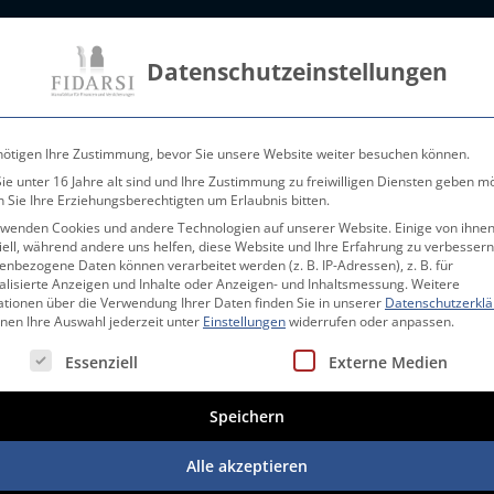
Datenschutzeinstellungen
nötigen Ihre Zustimmung, bevor Sie unsere Website weiter besuchen können.
e unter 16 Jahre alt sind und Ihre Zustimmung zu freiwilligen Diensten geben m
 Sie Ihre Erziehungsberechtigten um Erlaubnis bitten.
rwenden Cookies und andere Technologien auf unserer Website. Einige von ihnen
ell, während andere uns helfen, diese Website und Ihre Erfahrung zu verbessern
nbezogene Daten können verarbeitet werden (z. B. IP-Adressen), z. B. für
alisierte Anzeigen und Inhalte oder Anzeigen- und Inhaltsmessung.
Weitere
ationen über die Verwendung Ihrer Daten finden Sie in unserer
Datenschutzerkl
Ihre Vorteile
Vermögensanlagen
Orchester
nnen Ihre Auswahl jederzeit unter
Einstellungen
widerrufen oder anpassen.
Team
gt eine Liste der Service-Gruppen, für die eine Einwilligung erte
Essenziell
Externe Medien
n im Team!
Speichern
erten-Team der FIDARSI und wir möchten ihn an dieser Stelle ganz
Alle akzeptieren
g sowie private und betriebliche Krankenversicherung bereicher