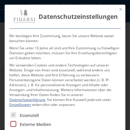
Zum
Kontakt: 04149 / 93 35 533
|
info@fidarsi.de
Inhalt
Mit die
Datenschutzeinstellungen
springen
News
Kunden Log-In
Wir benötigen Ihre Zustimmung, bevor Sie unsere Website weiter
besuchen können.
Wenn Sie unter 16 Jahre alt sind und Ihre Zustimmung zu freiwilligen
Diensten geben möchten, müssen Sie Ihre Erziehungsberechtigten
um Erlaubnis bitten.
Wir verwenden Cookies und andere Technologien auf unserer
Website. Einige von ihnen sind essenziell, während andere uns
FIDARSI Depot Empfehlung September 2021
helfen, diese Website und Ihre Erfahrung zu verbessern.
Personenbezogene Daten können verarbeitet werden (z. B. IP-
Adressen), z. B. für personalisierte Anzeigen und Inhalte oder
Anzeigen- und Inhaltsmessung.
Weitere Informationen über die
Zurück
Vor
Verwendung Ihrer Daten finden Sie in unserer
Datenschutzerklärung
.
Sie können Ihre Auswahl jederzeit unter
Einstellungen
widerrufen oder anpassen.
Es folgt eine Liste der Service-Gruppen, für die eine Einwill
Essenziell
FIDARSI Depot Empfehlung September 2021
FIDARSI empfiehlt aktuell folgende Geldanlage.
Externe Medien