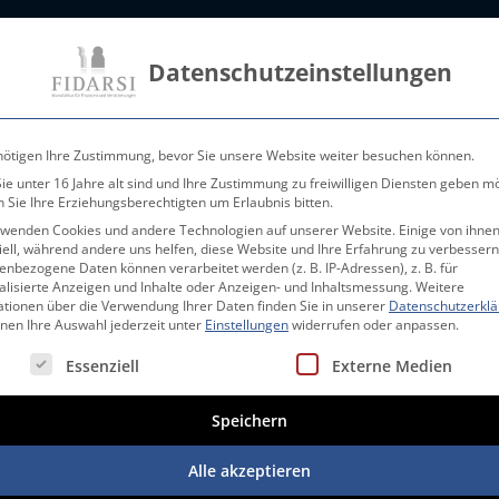
Datenschutzeinstellungen
nötigen Ihre Zustimmung, bevor Sie unsere Website weiter besuchen können.
e unter 16 Jahre alt sind und Ihre Zustimmung zu freiwilligen Diensten geben m
 Sie Ihre Erziehungsberechtigten um Erlaubnis bitten.
rwenden Cookies und andere Technologien auf unserer Website. Einige von ihnen
ell, während andere uns helfen, diese Website und Ihre Erfahrung zu verbessern
nbezogene Daten können verarbeitet werden (z. B. IP-Adressen), z. B. für
alisierte Anzeigen und Inhalte oder Anzeigen- und Inhaltsmessung.
Weitere
ationen über die Verwendung Ihrer Daten finden Sie in unserer
Datenschutzerkl
Ihre Vorteile
Vermögensanlagen
Orchester
nnen Ihre Auswahl jederzeit unter
Einstellungen
widerrufen oder anpassen.
FIDARSI Depot Empfehlung November 2025
gt eine Liste der Service-Gruppen, für die eine Einwilligung erte
Essenziell
Externe Medien
Speichern
Alle akzeptieren