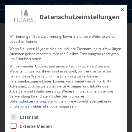
Zum
Kontakt: 04149 / 93 35 533
|
info@fidarsi.de
Inhalt
Mit die
Datenschutzeinstellungen
springen
News
Kunden Log-In
Wir benötigen Ihre Zustimmung, bevor Sie unsere Website weiter
besuchen können.
Wenn Sie unter 16 Jahre alt sind und Ihre Zustimmung zu freiwilligen
Diensten geben möchten, müssen Sie Ihre Erziehungsberechtigten
um Erlaubnis bitten.
Wir verwenden Cookies und andere Technologien auf unserer
Website. Einige von ihnen sind essenziell, während andere uns
FIDARSI Depot Empfehlung März 2018
helfen, diese Website und Ihre Erfahrung zu verbessern.
Personenbezogene Daten können verarbeitet werden (z. B. IP-
Adressen), z. B. für personalisierte Anzeigen und Inhalte oder
Anzeigen- und Inhaltsmessung.
Weitere Informationen über die
Zurück
Vor
Verwendung Ihrer Daten finden Sie in unserer
Datenschutzerklärung
.
Sie können Ihre Auswahl jederzeit unter
Einstellungen
widerrufen oder anpassen.
Es folgt eine Liste der Service-Gruppen, für die eine Einwill
Essenziell
FIDARSI Depot Empfehlung März 2018
FIDARSI empfiehlt aktuell folgende
Externe Medien