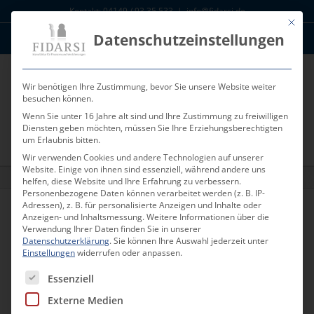
Zum
Kontakt: 04149 / 93 35 533
|
info@fidarsi.de
Inhalt
Mit die
Datenschutzeinstellungen
springen
News
Kunden Log-In
Wir benötigen Ihre Zustimmung, bevor Sie unsere Website weiter
besuchen können.
Wenn Sie unter 16 Jahre alt sind und Ihre Zustimmung zu freiwilligen
Diensten geben möchten, müssen Sie Ihre Erziehungsberechtigten
um Erlaubnis bitten.
Wir verwenden Cookies und andere Technologien auf unserer
Website. Einige von ihnen sind essenziell, während andere uns
FIDARSI Depot Empfehlung April 2021
helfen, diese Website und Ihre Erfahrung zu verbessern.
Personenbezogene Daten können verarbeitet werden (z. B. IP-
Adressen), z. B. für personalisierte Anzeigen und Inhalte oder
Anzeigen- und Inhaltsmessung.
Weitere Informationen über die
Zurück
Vor
Verwendung Ihrer Daten finden Sie in unserer
Datenschutzerklärung
.
Sie können Ihre Auswahl jederzeit unter
Einstellungen
widerrufen oder anpassen.
Es folgt eine Liste der Service-Gruppen, für die eine Einwill
Essenziell
FIDARSI Depot Empfehlung April 2021
FIDARSI empfiehlt aktuell folgende Geldanlage.
Externe Medien